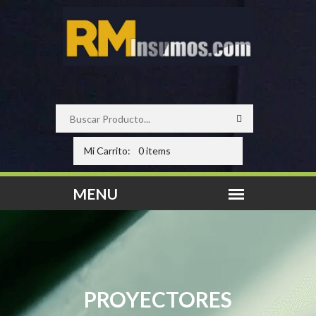
Mi Carrito:
0 items
PROYECTORES