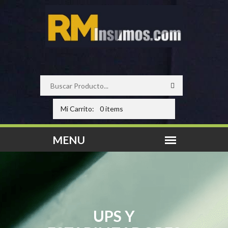
Mi Carrito:
0 items
UPS Y