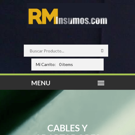
Mi Carrito:
0 items
CABLES Y