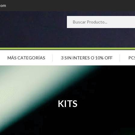
com
MÁS CATEGORÍAS
3 SIN INTERES O 10% OFF
PC
KITS