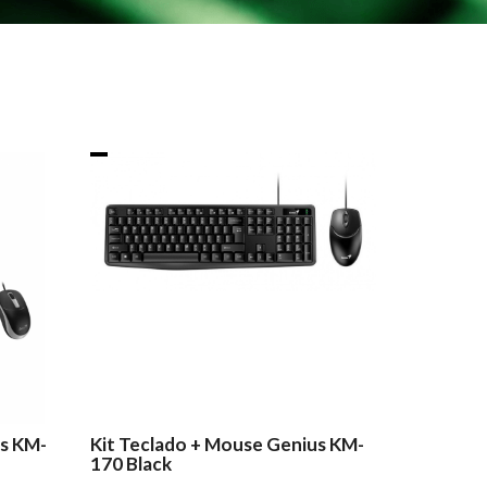
us KM-
Kit Teclado + Mouse Genius KM-
170 Black