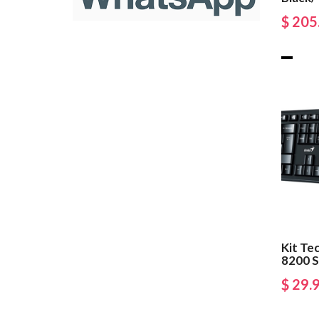
$ 205
Kit Te
8200 S
$ 29.