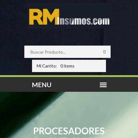
Mi Carrito:
0 items
PROCESADORES